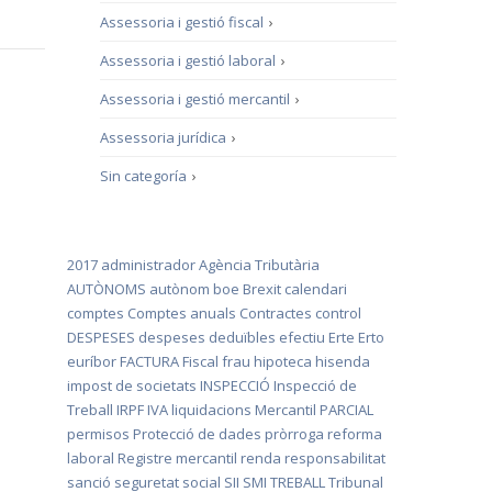
Assessoria i gestió fiscal
›
Assessoria i gestió laboral
›
Assessoria i gestió mercantil
›
Assessoria jurídica
›
Sin categoría
›
2017
administrador
Agència Tributària
AUTÒNOMS
autònom
boe
Brexit
calendari
comptes
Comptes anuals
Contractes
control
DESPESES
despeses deduïbles
efectiu
Erte
Erto
euríbor
FACTURA
Fiscal
frau
hipoteca
hisenda
impost de societats
INSPECCIÓ
Inspecció de
Treball
IRPF
IVA
liquidacions
Mercantil
PARCIAL
permisos
Protecció de dades
pròrroga
reforma
laboral
Registre mercantil
renda
responsabilitat
sanció
seguretat social
SII
SMI
TREBALL
Tribunal