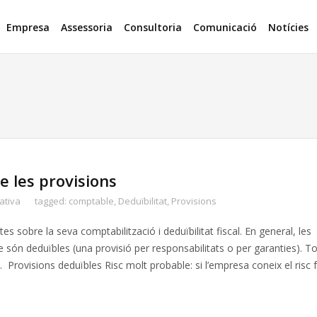
Empresa
Assessoria
Consultoria
Comunicació
Notícies
 les provisions
ativa
tagged:
comptable
,
Deduïbilitat
,
Provisions
 sobre la seva comptabilització i deduïbilitat fiscal. En general, les
ón deduïbles (una provisió per responsabilitats o per garanties). Tot
r. Provisions deduïbles Risc molt probable: si l’empresa coneix el risc 