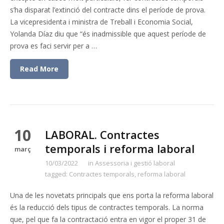
s’ha disparat l’extinció del contracte dins el període de prova.
La vicepresidenta i ministra de Treball i Economia Social,
Yolanda Díaz diu que “és inadmissible que aquest període de
prova es faci servir per a …
Read More
10
LABORAL. Contractes
temporals i reforma laboral
març
10/03/2022
in
Assessoria i gestió laboral
tagged:
Contractes temporals
,
reforma laboral
Una de les novetats principals que ens porta la reforma laboral
és la reducció dels tipus de contractes temporals. La norma
que, pel que fa la contractació entra en vigor el proper 31 de