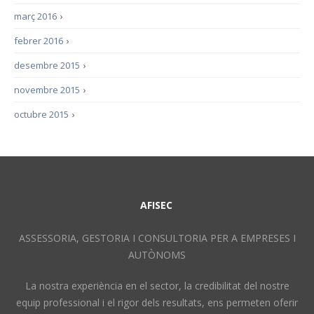
març 2016
›
febrer 2016
›
desembre 2015
›
novembre 2015
›
octubre 2015
›
AFISEC
ASSESSORIA, GESTORIA I CONSULTORIA PER A EMPRESES I
AUTÒNOMS
La nostra experiència en el sector, la credibilitat del nostre
equip professional i el rigor dels resultats, ens permeten oferir