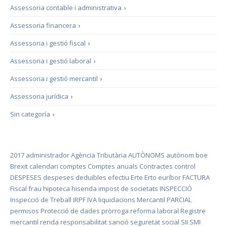
Assessoria contable i administrativa
›
Assessoria financera
›
Assessoria i gestió fiscal
›
Assessoria i gestió laboral
›
Assessoria i gestió mercantil
›
Assessoria jurídica
›
Sin categoría
›
2017
administrador
Agència Tributària
AUTÒNOMS
autònom
boe
Brexit
calendari
comptes
Comptes anuals
Contractes
control
DESPESES
despeses deduïbles
efectiu
Erte
Erto
euríbor
FACTURA
Fiscal
frau
hipoteca
hisenda
impost de societats
INSPECCIÓ
Inspecció de Treball
IRPF
IVA
liquidacions
Mercantil
PARCIAL
permisos
Protecció de dades
pròrroga
reforma laboral
Registre
mercantil
renda
responsabilitat
sanció
seguretat social
SII
SMI