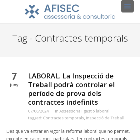
Tag - Contractes temporals
7
LABORAL. La Inspecció de
Treball podrà controlar el
juny
període de prova dels
contractes indefinits
07/06/2024
in
Assessoria i gestió laboral
tagged:
Contractes temporals
,
Inspecció de Treball
Des que va entrar en vigor la reforma laboral que no permet,
excepte en casos molt particulars, fer contractes temporals