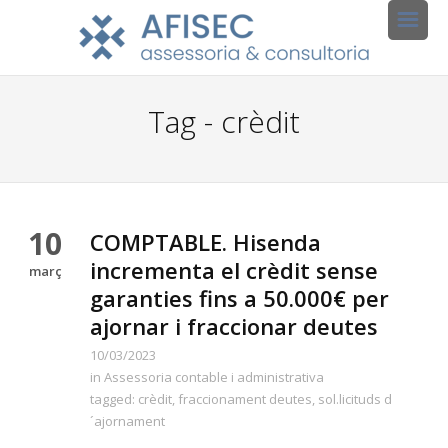
Tag - crèdit
10
COMPTABLE. Hisenda
incrementa el crèdit sense
març
garanties fins a 50.000€ per
ajornar i fraccionar deutes
10/03/2023
in
Assessoria contable i administrativa
tagged:
crèdit
,
fraccionament deutes
,
sol.licituds d
´ajornament