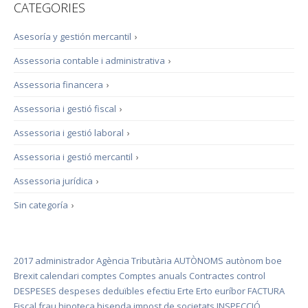
CATEGORIES
Asesoría y gestión mercantil
›
Assessoria contable i administrativa
›
Assessoria financera
›
Assessoria i gestió fiscal
›
Assessoria i gestió laboral
›
Assessoria i gestió mercantil
›
Assessoria jurídica
›
Sin categoría
›
2017
administrador
Agència Tributària
AUTÒNOMS
autònom
boe
Brexit
calendari
comptes
Comptes anuals
Contractes
control
DESPESES
despeses deduïbles
efectiu
Erte
Erto
euríbor
FACTURA
Fiscal
frau
hipoteca
hisenda
impost de societats
INSPECCIÓ