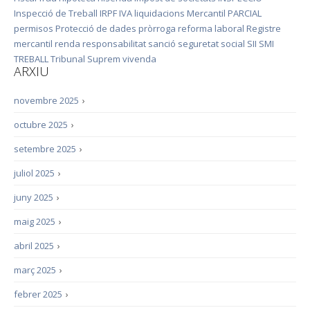
Inspecció de Treball
IRPF
IVA
liquidacions
Mercantil
PARCIAL
permisos
Protecció de dades
pròrroga
reforma laboral
Registre
mercantil
renda
responsabilitat
sanció
seguretat social
SII
SMI
TREBALL
Tribunal Suprem
vivenda
ARXIU
novembre 2025
›
octubre 2025
›
setembre 2025
›
juliol 2025
›
juny 2025
›
maig 2025
›
abril 2025
›
març 2025
›
febrer 2025
›