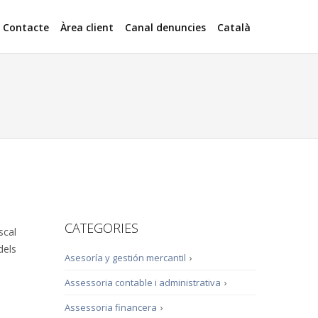
Contacte
Àrea client
Canal denuncies
Català
CATEGORIES
scal
dels
Asesoría y gestión mercantil
›
Assessoria contable i administrativa
›
Assessoria financera
›