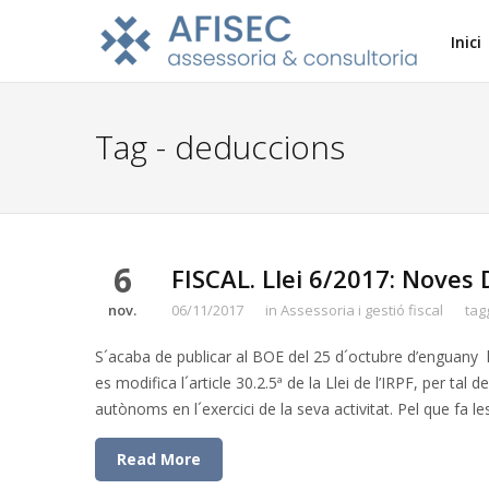
Inici
Tag - deduccions
6
FISCAL. Llei 6/2017: Noves
nov.
06/11/2017
in
Assessoria i gestió fiscal
tag
S´acaba de publicar al BOE del 25 d´octubre d’enguany l
es modifica l´article 30.2.5ª de la Llei de l’IRPF, per tal
autònoms en l´exercici de la seva activitat. Pel que fa le
Read More