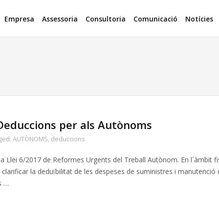
Empresa
Assessoria
Consultoria
Comunicació
Notícies
 Deduccions per als Autònoms
ged:
AUTÒNOMS
,
deduccions
a Llei 6/2017 de Reformes Urgents del Treball Autònom. En l´àmbit fi
 de clarificar la deduïbilitat de les despeses de suministres i manutenció 
s …