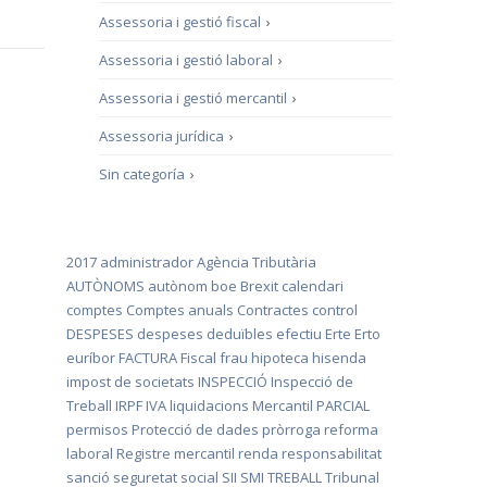
Assessoria i gestió fiscal
›
Assessoria i gestió laboral
›
Assessoria i gestió mercantil
›
Assessoria jurídica
›
Sin categoría
›
2017
administrador
Agència Tributària
AUTÒNOMS
autònom
boe
Brexit
calendari
comptes
Comptes anuals
Contractes
control
DESPESES
despeses deduïbles
efectiu
Erte
Erto
euríbor
FACTURA
Fiscal
frau
hipoteca
hisenda
impost de societats
INSPECCIÓ
Inspecció de
Treball
IRPF
IVA
liquidacions
Mercantil
PARCIAL
permisos
Protecció de dades
pròrroga
reforma
laboral
Registre mercantil
renda
responsabilitat
sanció
seguretat social
SII
SMI
TREBALL
Tribunal