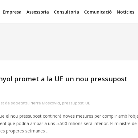
Empresa
Assessoria
Consultoria
Comunicació
Notícies
yol promet a la UE un nou pressupost
st de societats
,
Pierre Moscovici
,
pressupost
,
UE
que el nou pressupost contindrà noves mesures per complir amb l’obje
ent que podria arribar a uns 5.500 milions serà inferior. El ministre de
n les properes setmanes …