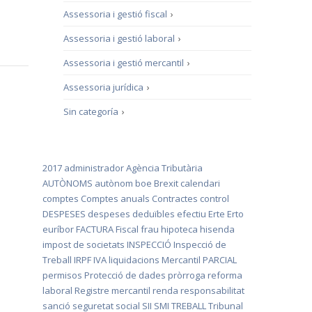
Assessoria i gestió fiscal
›
Assessoria i gestió laboral
›
Assessoria i gestió mercantil
›
Assessoria jurídica
›
Sin categoría
›
2017
administrador
Agència Tributària
AUTÒNOMS
autònom
boe
Brexit
calendari
comptes
Comptes anuals
Contractes
control
DESPESES
despeses deduïbles
efectiu
Erte
Erto
euríbor
FACTURA
Fiscal
frau
hipoteca
hisenda
impost de societats
INSPECCIÓ
Inspecció de
Treball
IRPF
IVA
liquidacions
Mercantil
PARCIAL
permisos
Protecció de dades
pròrroga
reforma
laboral
Registre mercantil
renda
responsabilitat
sanció
seguretat social
SII
SMI
TREBALL
Tribunal