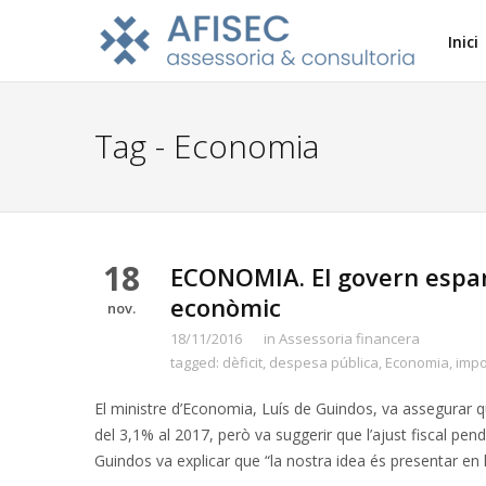
Inici
Tag - Economia
18
ECONOMIA. El govern espan
econòmic
nov.
18/11/2016
in
Assessoria financera
tagged:
dèficit
,
despesa pública
,
Economia
,
impo
El ministre d’Economia, Luís de Guindos, va assegurar 
del 3,1% al 2017, però va suggerir que l’ajust fiscal pend
Guindos va explicar que “la nostra idea és presentar e