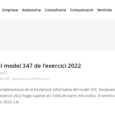
Empresa
Assessoria
Consultoria
Comunicació
Notícies
 model 347 de l’exercici 2022
ativa
el 347
,
operacions amb tercers
 complimentació de la Declaració Informativa del model 347, Declaraci
xercici 2022 hagin superat els 3.005,06 euros (IVA inclòs). El termini
ici 2022. Cal …