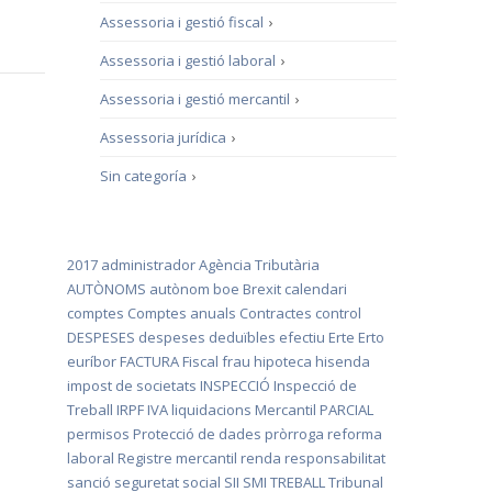
Assessoria i gestió fiscal
›
Assessoria i gestió laboral
›
Assessoria i gestió mercantil
›
Assessoria jurídica
›
Sin categoría
›
2017
administrador
Agència Tributària
AUTÒNOMS
autònom
boe
Brexit
calendari
comptes
Comptes anuals
Contractes
control
DESPESES
despeses deduïbles
efectiu
Erte
Erto
euríbor
FACTURA
Fiscal
frau
hipoteca
hisenda
impost de societats
INSPECCIÓ
Inspecció de
Treball
IRPF
IVA
liquidacions
Mercantil
PARCIAL
permisos
Protecció de dades
pròrroga
reforma
laboral
Registre mercantil
renda
responsabilitat
sanció
seguretat social
SII
SMI
TREBALL
Tribunal