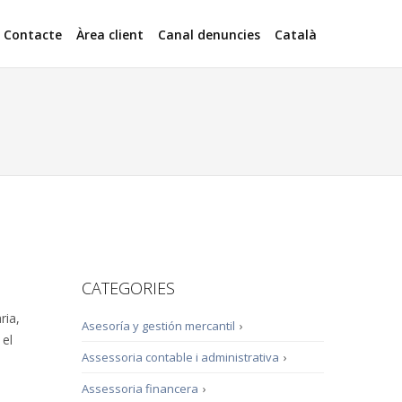
Contacte
Àrea client
Canal denuncies
Català
CATEGORIES
ria,
Asesoría y gestión mercantil
›
 el
Assessoria contable i administrativa
›
Assessoria financera
›