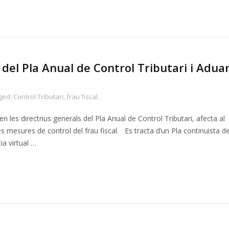
 del Pla Anual de Control Tributari i Adua
ged:
Control Tributari
,
frau fiscal.
n les directrius generals del Pla Anual de Control Tributari, afecta al
les mesures de control del frau fiscal. Es tracta d’un Pla continuista d
ia virtual …