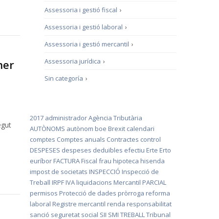
Assessoria i gestió fiscal
›
Assessoria i gestió laboral
›
Assessoria i gestió mercantil
›
Assessoria jurídica
›
ner
Sin categoría
›
2017
administrador
Agència Tributària
egut
AUTÒNOMS
autònom
boe
Brexit
calendari
comptes
Comptes anuals
Contractes
control
DESPESES
despeses deduïbles
efectiu
Erte
Erto
euríbor
FACTURA
Fiscal
frau
hipoteca
hisenda
impost de societats
INSPECCIÓ
Inspecció de
Treball
IRPF
IVA
liquidacions
Mercantil
PARCIAL
permisos
Protecció de dades
pròrroga
reforma
laboral
Registre mercantil
renda
responsabilitat
sanció
seguretat social
SII
SMI
TREBALL
Tribunal