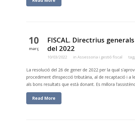
Read More
10
FISCAL. Directrius generals
del 2022
març
10/03/2022
in
Assessoria i gestió fiscal
tag
La resolució del 26 de gener de 2022 per la qual s’aprove
procediment d’inspecció tributària, al de recaptació i a 
als bons resultats que està donant. Es millora l’assistènc
Read More