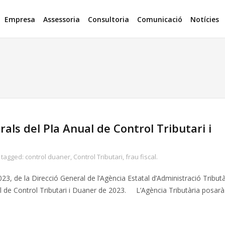
Empresa
Assessoria
Consultoria
Comunicació
Notícies
als del Pla Anual de Control Tributari i
tagged:
control duaner
,
Control Tributari
,
frau fiscal.
23, de la Direcció General de l’Agència Estatal d’Administració Tributà
ual de Control Tributari i Duaner de 2023. L’Agència Tributària posarà