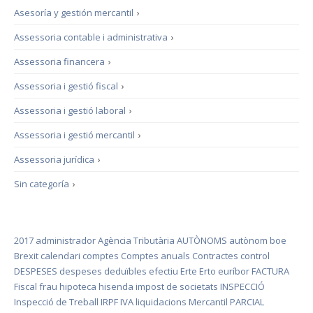
Asesoría y gestión mercantil
›
Assessoria contable i administrativa
›
Assessoria financera
›
Assessoria i gestió fiscal
›
Assessoria i gestió laboral
›
Assessoria i gestió mercantil
›
Assessoria jurídica
›
Sin categoría
›
2017
administrador
Agència Tributària
AUTÒNOMS
autònom
boe
Brexit
calendari
comptes
Comptes anuals
Contractes
control
DESPESES
despeses deduïbles
efectiu
Erte
Erto
euríbor
FACTURA
Fiscal
frau
hipoteca
hisenda
impost de societats
INSPECCIÓ
Inspecció de Treball
IRPF
IVA
liquidacions
Mercantil
PARCIAL