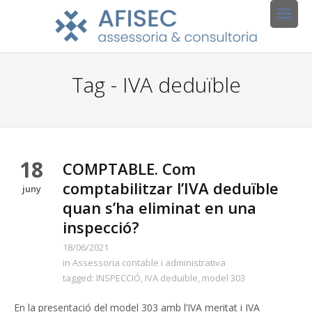
Tag - IVA deduïble
18
COMPTABLE. Com
comptabilitzar l’IVA deduïble
juny
quan s’ha eliminat en una
inspecció?
18/06/2021
in
Assessoria contable i administrativa
tagged:
INSPECCIÓ
,
IVA deduïble
,
model 303
En la presentació del model 303 amb l’IVA meritat i IVA