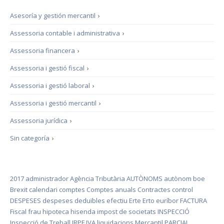
Asesoría y gestión mercantil
›
Assessoria contable i administrativa
›
Assessoria financera
›
Assessoria i gestió fiscal
›
Assessoria i gestió laboral
›
Assessoria i gestió mercantil
›
Assessoria jurídica
›
Sin categoría
›
2017
administrador
Agència Tributària
AUTÒNOMS
autònom
boe
Brexit
calendari
comptes
Comptes anuals
Contractes
control
DESPESES
despeses deduïbles
efectiu
Erte
Erto
euríbor
FACTURA
Fiscal
frau
hipoteca
hisenda
impost de societats
INSPECCIÓ
Inspecció de Treball
IRPF
IVA
liquidacions
Mercantil
PARCIAL