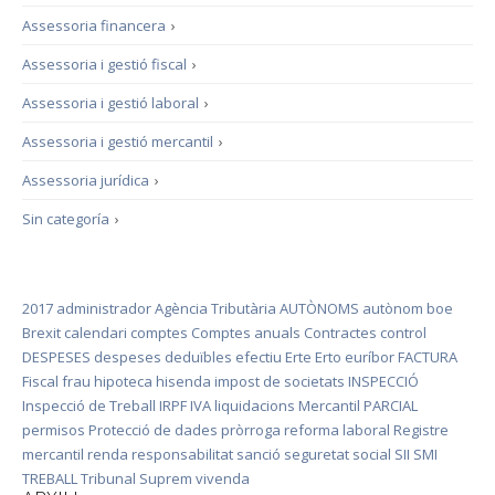
Assessoria financera
›
Assessoria i gestió fiscal
›
Assessoria i gestió laboral
›
Assessoria i gestió mercantil
›
Assessoria jurídica
›
Sin categoría
›
2017
administrador
Agència Tributària
AUTÒNOMS
autònom
boe
Brexit
calendari
comptes
Comptes anuals
Contractes
control
DESPESES
despeses deduïbles
efectiu
Erte
Erto
euríbor
FACTURA
Fiscal
frau
hipoteca
hisenda
impost de societats
INSPECCIÓ
Inspecció de Treball
IRPF
IVA
liquidacions
Mercantil
PARCIAL
permisos
Protecció de dades
pròrroga
reforma laboral
Registre
mercantil
renda
responsabilitat
sanció
seguretat social
SII
SMI
TREBALL
Tribunal Suprem
vivenda