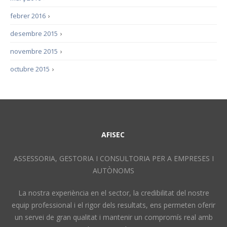
febrer 2016
›
desembre 2015
›
novembre 2015
›
octubre 2015
›
AFISEC
ASSESSORIA, GESTORIA I CONSULTORIA PER A EMPRESES I
AUTÒNOMS
La nostra experiència en el sector, la credibilitat del nostre
equip professional i el rigor dels resultats, ens permeten oferir
un servei de gran qualitat i mantenir un compromís real amb