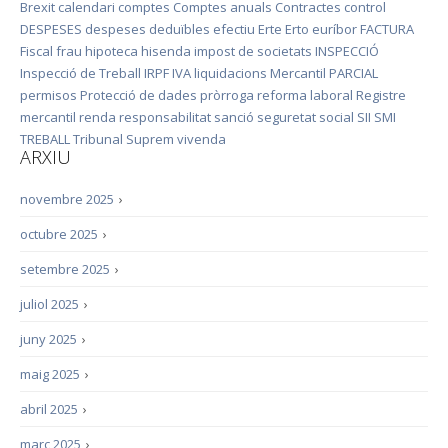
Brexit
calendari
comptes
Comptes anuals
Contractes
control
DESPESES
despeses deduïbles
efectiu
Erte
Erto
euríbor
FACTURA
Fiscal
frau
hipoteca
hisenda
impost de societats
INSPECCIÓ
Inspecció de Treball
IRPF
IVA
liquidacions
Mercantil
PARCIAL
permisos
Protecció de dades
pròrroga
reforma laboral
Registre
mercantil
renda
responsabilitat
sanció
seguretat social
SII
SMI
TREBALL
Tribunal Suprem
vivenda
ARXIU
novembre 2025
›
octubre 2025
›
setembre 2025
›
juliol 2025
›
juny 2025
›
maig 2025
›
abril 2025
›
març 2025
›