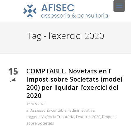
Tag - l’exercici 2020
15
COMPTABLE. Novetats en l’
Impost sobre Societats (model
jul.
200) per liquidar l’exercici del
2020
15/07/2021
in
Assessoria contable i administrativa
tagged:
l'Agència Tributària
,
l'exercici 2020
,
l'Impost
sobre Societats