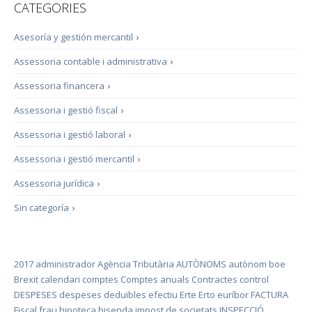
CATEGORIES
Asesoría y gestión mercantil
›
Assessoria contable i administrativa
›
Assessoria financera
›
Assessoria i gestió fiscal
›
Assessoria i gestió laboral
›
Assessoria i gestió mercantil
›
Assessoria jurídica
›
Sin categoría
›
2017
administrador
Agència Tributària
AUTÒNOMS
autònom
boe
Brexit
calendari
comptes
Comptes anuals
Contractes
control
DESPESES
despeses deduïbles
efectiu
Erte
Erto
euríbor
FACTURA
Fiscal
frau
hipoteca
hisenda
impost de societats
INSPECCIÓ