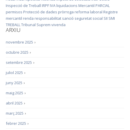
Inspecció de Treball
IRPF
IVA
liquidacions
Mercantil
PARCIAL
permisos
Protecció de dades
pròrroga
reforma laboral
Registre
mercantil
renda
responsabilitat
sanció
seguretat social
SII
SMI
TREBALL
Tribunal Suprem
vivenda
ARXIU
novembre 2025
›
octubre 2025
›
setembre 2025
›
juliol 2025
›
juny 2025
›
maig 2025
›
abril 2025
›
març 2025
›
febrer 2025
›