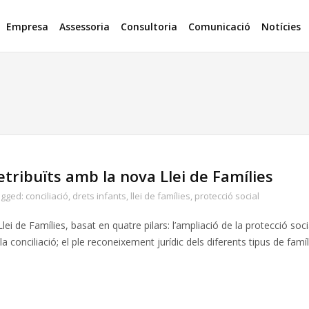
Empresa
Assessoria
Consultoria
Comunicació
Notícies
ribuïts amb la nova Llei de Famílies
agged:
conciliació
,
drets infants
,
llei de famílies
,
protecció social
lei de Famílies, basat en quatre pilars: l’ampliació de la protecció soci
 la conciliació; el ple reconeixement jurídic dels diferents tipus de famíli