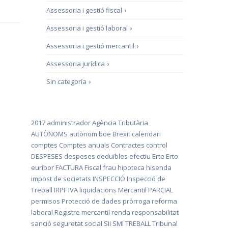
Assessoria i gestió fiscal
›
Assessoria i gestió laboral
›
Assessoria i gestió mercantil
›
Assessoria jurídica
›
Sin categoría
›
2017
administrador
Agència Tributària
AUTÒNOMS
autònom
boe
Brexit
calendari
comptes
Comptes anuals
Contractes
control
DESPESES
despeses deduïbles
efectiu
Erte
Erto
euríbor
FACTURA
Fiscal
frau
hipoteca
hisenda
impost de societats
INSPECCIÓ
Inspecció de
Treball
IRPF
IVA
liquidacions
Mercantil
PARCIAL
permisos
Protecció de dades
pròrroga
reforma
laboral
Registre mercantil
renda
responsabilitat
sanció
seguretat social
SII
SMI
TREBALL
Tribunal