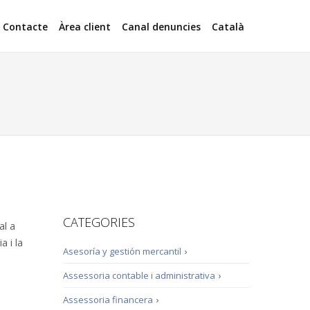
Contacte
Àrea client
Canal denuncies
Català
CATEGORIES
al a
a i la
Asesoría y gestión mercantil
›
Assessoria contable i administrativa
›
Assessoria financera
›