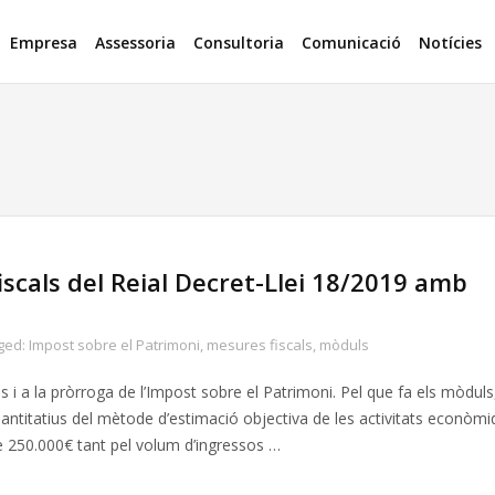
Empresa
Assessoria
Consultoria
Comunicació
Notícies
fiscals del Reial Decret-Llei 18/2019 amb
ged:
Impost sobre el Patrimoni
,
mesures fiscals
,
mòduls
s i a la pròrroga de l’Impost sobre el Patrimoni. Pel que fa els mòduls
uantitatius del mètode d’estimació objectiva de les activitats econòm
de 250.000€ tant pel volum d’ingressos …