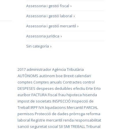
Assessoria i gestió fiscal
›
Assessoria i gestió laboral
›
Assessoria i gestió mercantil
›
Assessoria jurídica
›
Sin categoría
›
2017
administrador
Agència Tributària
AUTÒNOMS
autònom
boe
Brexit
calendari
comptes
Comptes anuals
Contractes
control
DESPESES
despeses deduïbles
efectiu
Erte
Erto
euríbor
FACTURA
Fiscal
frau
hipoteca
hisenda
impost de societats
INSPECCIÓ
Inspecció de
Treball
IRPF
IVA
liquidacions
Mercantil
PARCIAL
permisos
Protecció de dades
pròrroga
reforma
laboral
Registre mercantil
renda
responsabilitat
sanció
seguretat social
SII
SMI
TREBALL
Tribunal