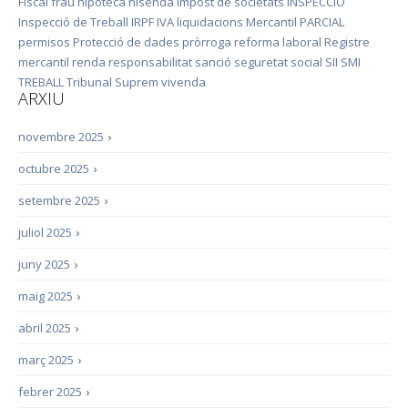
Fiscal
frau
hipoteca
hisenda
impost de societats
INSPECCIÓ
Inspecció de Treball
IRPF
IVA
liquidacions
Mercantil
PARCIAL
permisos
Protecció de dades
pròrroga
reforma laboral
Registre
mercantil
renda
responsabilitat
sanció
seguretat social
SII
SMI
TREBALL
Tribunal Suprem
vivenda
ARXIU
novembre 2025
›
octubre 2025
›
setembre 2025
›
juliol 2025
›
juny 2025
›
maig 2025
›
abril 2025
›
març 2025
›
febrer 2025
›