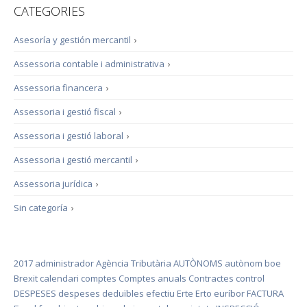
CATEGORIES
Asesoría y gestión mercantil
›
Assessoria contable i administrativa
›
Assessoria financera
›
Assessoria i gestió fiscal
›
Assessoria i gestió laboral
›
Assessoria i gestió mercantil
›
Assessoria jurídica
›
Sin categoría
›
2017
administrador
Agència Tributària
AUTÒNOMS
autònom
boe
Brexit
calendari
comptes
Comptes anuals
Contractes
control
DESPESES
despeses deduïbles
efectiu
Erte
Erto
euríbor
FACTURA