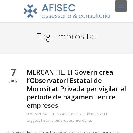
Tag - morositat
7
MERCANTIL. El Govern crea
l’Observatori Estatal de
juny
Morositat Privada per vigilar el
període de pagament entre
empreses
07/06/2024
in
Assessoria i gestió mercantil
tagged:
llistat d'empreses
,
morositat
El Consell de Ministres ha aprovat el Reial Decret 439/2024