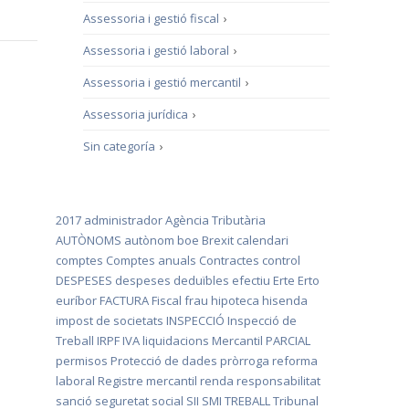
Assessoria i gestió fiscal
›
Assessoria i gestió laboral
›
Assessoria i gestió mercantil
›
Assessoria jurídica
›
Sin categoría
›
2017
administrador
Agència Tributària
AUTÒNOMS
autònom
boe
Brexit
calendari
comptes
Comptes anuals
Contractes
control
DESPESES
despeses deduïbles
efectiu
Erte
Erto
euríbor
FACTURA
Fiscal
frau
hipoteca
hisenda
impost de societats
INSPECCIÓ
Inspecció de
Treball
IRPF
IVA
liquidacions
Mercantil
PARCIAL
permisos
Protecció de dades
pròrroga
reforma
laboral
Registre mercantil
renda
responsabilitat
sanció
seguretat social
SII
SMI
TREBALL
Tribunal