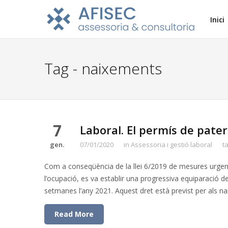
Inici
Tag - naixements
7
Laboral. El permís de pate
gen.
07/01/2020
in
Assessoria i gestió laboral
t
Com a conseqüència de la llei 6/2019 de mesures urgents
l’ocupació, es va establir una progressiva equiparació de
setmanes l’any 2021. Aquest dret està previst per als n
Read More