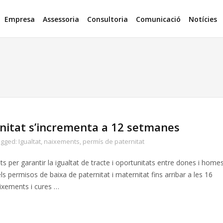
Empresa
Assessoria
Consultoria
Comunicació
Notícies
rnitat s’incrementa a 12 setmanes
agged:
Igualtat
,
naixements
,
permís de paternitat
 per garantir la igualtat de tracte i oportunitats entre dones i home
ls permisos de baixa de paternitat i maternitat fins arribar a les 16
aixements i cures …