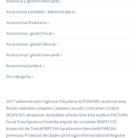
Asesoría y gestión mercantil
›
Assessoria contable i administrativa
›
Assessoria financera
›
Assessoria i gestió fiscal
›
Assessoria i gestió laboral
›
Assessoria i gestió mercantil
›
Assessoria jurídica
›
Sin categoría
›
2017
administrador
Agència Tributària
AUTÒNOMS
autònom
boe
Brexit
calendari
comptes
Comptes anuals
Contractes
control
DESPESES
despeses deduïbles
efectiu
Erte
Erto
euríbor
FACTURA
Fiscal
frau
hipoteca
hisenda
impost de societats
INSPECCIÓ
Inspecció de Treball
IRPF
IVA
liquidacions
Mercantil
PARCIAL
permisos
Protecció de dades
pròrroga
reforma laboral
Registre