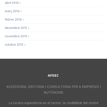
abril 2016
›
març 2016
›
febrer 2016
›
desembre 2015
›
novembre 2015
›
octubre 2015
›
AFISEC
ASSESSORIA, GESTORIA I CONSULTORIA PER A EMPRESES I
AUTÒNOMS
La nostra experiència en el sector, la credibilitat del nostre