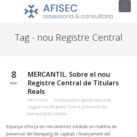
Tag - nou Registre Central
8
MERCANTIL. Sobre el nou
Registre Central de Titulars
nov.
Reals
08/11/2023
in
Assessoria i gestió mercantil
tagged:
nou Registre Central
,
prevenció del
blanqueig de capitals
Espanya reforça els mecanismes estatals en matèria de
prevenció del blanqueig de capitals i finançament del