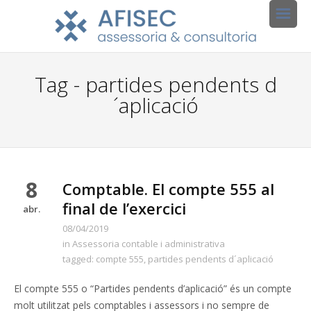
Tag - partides pendents d
´aplicació
8
Comptable. El compte 555 al
final de l’exercici
abr.
08/04/2019
in
Assessoria contable i administrativa
tagged:
compte 555
,
partides pendents d´aplicació
El compte 555 o “Partides pendents d’aplicació” és un compte
molt utilitzat pels comptables i assessors i no sempre de