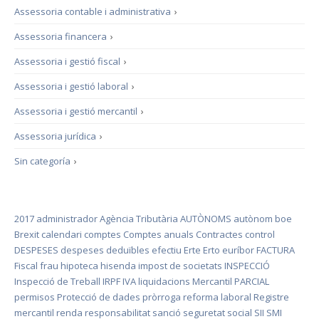
Assessoria contable i administrativa
›
Assessoria financera
›
Assessoria i gestió fiscal
›
Assessoria i gestió laboral
›
Assessoria i gestió mercantil
›
Assessoria jurídica
›
Sin categoría
›
2017
administrador
Agència Tributària
AUTÒNOMS
autònom
boe
Brexit
calendari
comptes
Comptes anuals
Contractes
control
DESPESES
despeses deduïbles
efectiu
Erte
Erto
euríbor
FACTURA
Fiscal
frau
hipoteca
hisenda
impost de societats
INSPECCIÓ
Inspecció de Treball
IRPF
IVA
liquidacions
Mercantil
PARCIAL
permisos
Protecció de dades
pròrroga
reforma laboral
Registre
mercantil
renda
responsabilitat
sanció
seguretat social
SII
SMI