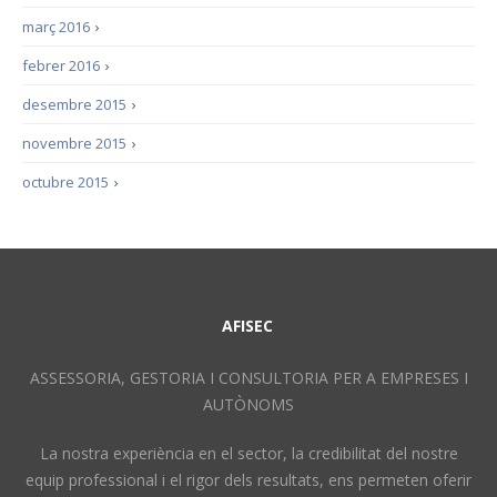
març 2016
›
febrer 2016
›
desembre 2015
›
novembre 2015
›
octubre 2015
›
AFISEC
ASSESSORIA, GESTORIA I CONSULTORIA PER A EMPRESES I
AUTÒNOMS
La nostra experiència en el sector, la credibilitat del nostre
equip professional i el rigor dels resultats, ens permeten oferir