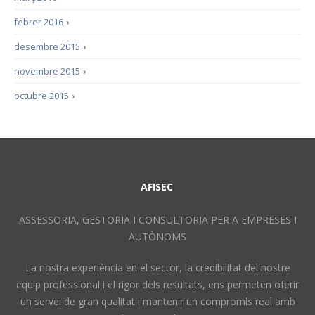
febrer 2016
›
desembre 2015
›
novembre 2015
›
octubre 2015
›
AFISEC
ASSESSORIA, GESTORIA I CONSULTORIA PER A EMPRESES I
AUTÒNOMS
La nostra experiència en el sector, la credibilitat del nostre
equip professional i el rigor dels resultats, ens permeten oferir
un servei de gran qualitat i mantenir un compromís real amb