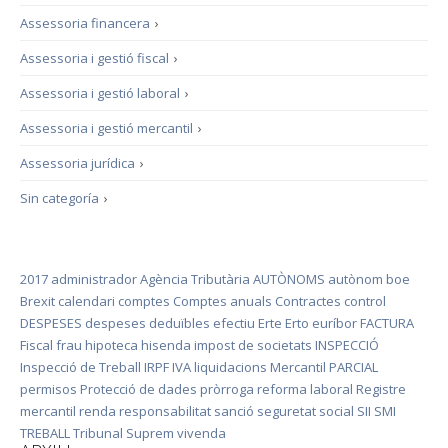
Assessoria financera
›
Assessoria i gestió fiscal
›
Assessoria i gestió laboral
›
Assessoria i gestió mercantil
›
Assessoria jurídica
›
Sin categoría
›
2017
administrador
Agència Tributària
AUTÒNOMS
autònom
boe
Brexit
calendari
comptes
Comptes anuals
Contractes
control
DESPESES
despeses deduïbles
efectiu
Erte
Erto
euríbor
FACTURA
Fiscal
frau
hipoteca
hisenda
impost de societats
INSPECCIÓ
Inspecció de Treball
IRPF
IVA
liquidacions
Mercantil
PARCIAL
permisos
Protecció de dades
pròrroga
reforma laboral
Registre
mercantil
renda
responsabilitat
sanció
seguretat social
SII
SMI
TREBALL
Tribunal Suprem
vivenda