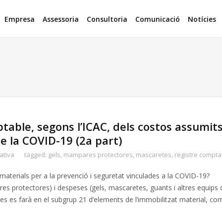
Empresa
Assessoria
Consultoria
Comunicació
Notícies
able, segons l’ICAC, dels costos assumit
e la COVID-19 (2a part)
ativa
tagged:
gels
,
mampares protectores
,
mascaretes
,
registre compta
terials per a la prevenció i seguretat vinculades a la COVID-19?
es protectores) i despeses (gels, mascaretes, guants i altres equips 
eres es farà en el subgrup 21 d’elements de l’immobilitzat material, co