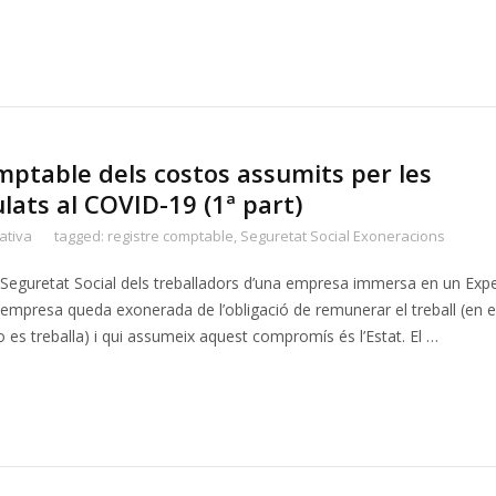
ptable dels costos assumits per les
lats al COVID-19 (1ª part)
ativa
tagged:
registre comptable
,
Seguretat Social Exoneracions
 Seguretat Social dels treballadors d’una empresa immersa en un Exp
’empresa queda exonerada de l’obligació de remunerar el treball (en e
es treballa) i qui assumeix aquest compromís és l’Estat. El …