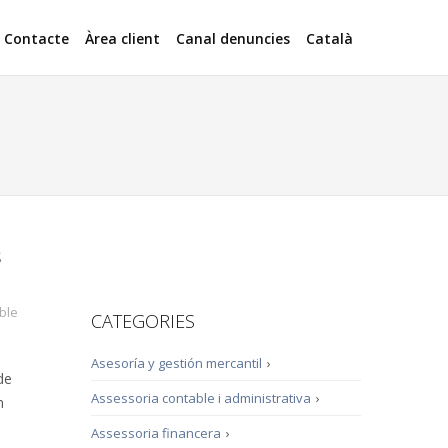
Contacte
Àrea client
Canal denuncies
Català
s
ble
CATEGORIES
Asesoría y gestión mercantil
›
de
Assessoria contable i administrativa
›
m
Assessoria financera
›