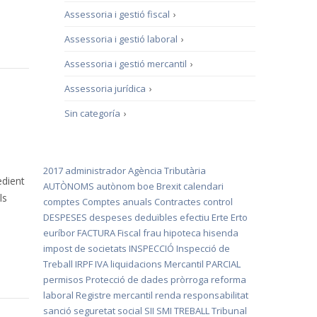
Assessoria i gestió fiscal
›
Assessoria i gestió laboral
›
Assessoria i gestió mercantil
›
Assessoria jurídica
›
Sin categoría
›
2017
administrador
Agència Tributària
edient
AUTÒNOMS
autònom
boe
Brexit
calendari
ls
comptes
Comptes anuals
Contractes
control
DESPESES
despeses deduïbles
efectiu
Erte
Erto
euríbor
FACTURA
Fiscal
frau
hipoteca
hisenda
impost de societats
INSPECCIÓ
Inspecció de
Treball
IRPF
IVA
liquidacions
Mercantil
PARCIAL
permisos
Protecció de dades
pròrroga
reforma
laboral
Registre mercantil
renda
responsabilitat
sanció
seguretat social
SII
SMI
TREBALL
Tribunal