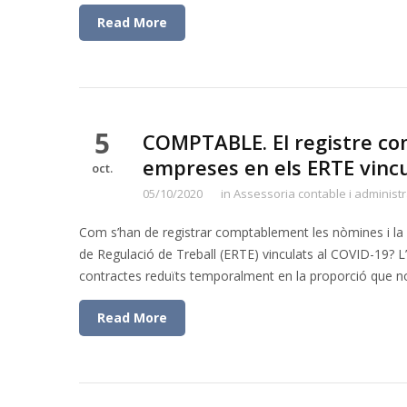
Read More
5
COMPTABLE. El registre com
empreses en els ERTE vincu
oct.
05/10/2020
in
Assessoria contable i administr
Com s’han de registrar comptablement les nòmines i la
de Regulació de Treball (ERTE) vinculats al COVID-19? L
contractes reduïts temporalment en la proporció que no 
Read More