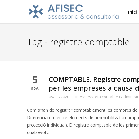
Inici
Tag - registre comptable
5
COMPTABLE. Registre compt
per les empreses a causa d
nov.
05/11/2020
in
Assessoria contable i administr
Com s’han de registrar comptablement les compres de ma
Diferenciarem entre elements de l’immobilitzat (mampar
protecció individual). El registre comptable de les prim
qualsevol …