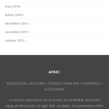
març 2016
›
febrer 2016
›
desembre 2015
›
novembre 2015
›
octubre 2015
›
AFISEC
ASSESSORIA, GESTORIA I CONSULTORIA PER A EMPRESES I
AUTÒNOMS
La nostra experiència en el sector, la credibilitat del nostre
equip professional i el rigor dels resultats, ens permeten oferir