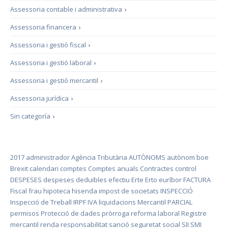
Assessoria contable i administrativa
›
Assessoria financera
›
Assessoria i gestió fiscal
›
Assessoria i gestió laboral
›
Assessoria i gestió mercantil
›
Assessoria jurídica
›
Sin categoría
›
2017
administrador
Agència Tributària
AUTÒNOMS
autònom
boe
Brexit
calendari
comptes
Comptes anuals
Contractes
control
DESPESES
despeses deduïbles
efectiu
Erte
Erto
euríbor
FACTURA
Fiscal
frau
hipoteca
hisenda
impost de societats
INSPECCIÓ
Inspecció de Treball
IRPF
IVA
liquidacions
Mercantil
PARCIAL
permisos
Protecció de dades
pròrroga
reforma laboral
Registre
mercantil
renda
responsabilitat
sanció
seguretat social
SII
SMI