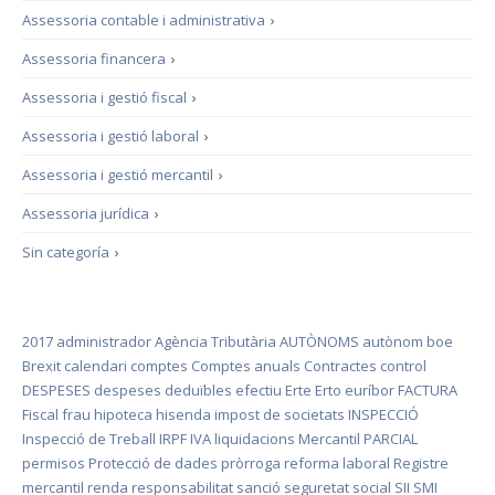
Assessoria contable i administrativa
›
Assessoria financera
›
Assessoria i gestió fiscal
›
Assessoria i gestió laboral
›
Assessoria i gestió mercantil
›
Assessoria jurídica
›
Sin categoría
›
2017
administrador
Agència Tributària
AUTÒNOMS
autònom
boe
Brexit
calendari
comptes
Comptes anuals
Contractes
control
DESPESES
despeses deduïbles
efectiu
Erte
Erto
euríbor
FACTURA
Fiscal
frau
hipoteca
hisenda
impost de societats
INSPECCIÓ
Inspecció de Treball
IRPF
IVA
liquidacions
Mercantil
PARCIAL
permisos
Protecció de dades
pròrroga
reforma laboral
Registre
mercantil
renda
responsabilitat
sanció
seguretat social
SII
SMI