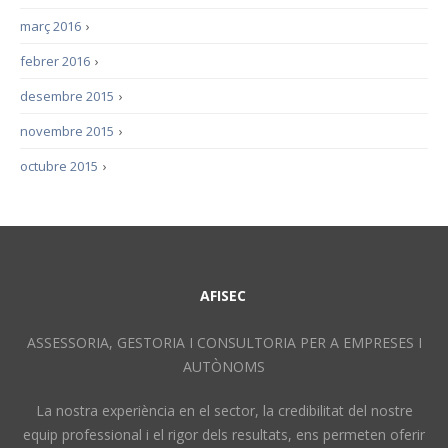
març 2016
›
febrer 2016
›
desembre 2015
›
novembre 2015
›
octubre 2015
›
AFISEC
ASSESSORIA, GESTORIA I CONSULTORIA PER A EMPRESES I
AUTÒNOMS
La nostra experiència en el sector, la credibilitat del nostre
equip professional i el rigor dels resultats, ens permeten oferir