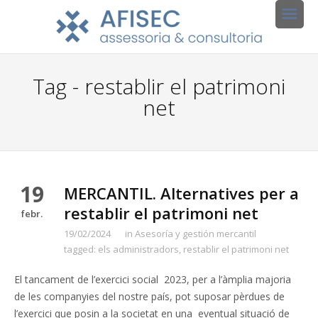
Tag - restablir el patrimoni
net
19
MERCANTIL. Alternatives per a
restablir el patrimoni net
febr.
19/02/2024
in
Asesoría y gestión mercantil
tagged:
els administradors
,
restablir el patrimoni net
El tancament de l’exercici social 2023, per a l’àmplia majoria
de les companyies del nostre país, pot suposar pèrdues de
l’exercici que posin a la societat en una eventual situació de