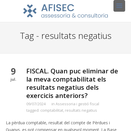
Tag - resultats negatius
9
FISCAL. Quan puc eliminar de
la meva comptabilitat els
jul.
resultats negatius dels
exercicis anteriors?
09/07/2024
in
Assessoria i gestió fiscal
tagged:
comptabilitat
,
resultats negatius
La pèrdua comptable, resultat del compte de Pèrdues i
Guanys, es pot compensar en qualsevol moment. La Base