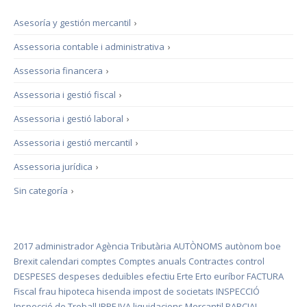
Asesoría y gestión mercantil
›
Assessoria contable i administrativa
›
Assessoria financera
›
Assessoria i gestió fiscal
›
Assessoria i gestió laboral
›
Assessoria i gestió mercantil
›
Assessoria jurídica
›
Sin categoría
›
2017
administrador
Agència Tributària
AUTÒNOMS
autònom
boe
Brexit
calendari
comptes
Comptes anuals
Contractes
control
DESPESES
despeses deduïbles
efectiu
Erte
Erto
euríbor
FACTURA
Fiscal
frau
hipoteca
hisenda
impost de societats
INSPECCIÓ
Inspecció de Treball
IRPF
IVA
liquidacions
Mercantil
PARCIAL