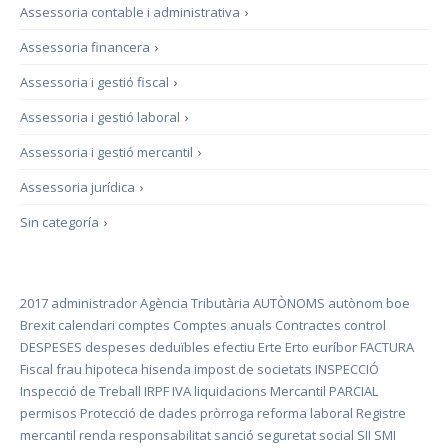
Assessoria contable i administrativa
›
Assessoria financera
›
Assessoria i gestió fiscal
›
Assessoria i gestió laboral
›
Assessoria i gestió mercantil
›
Assessoria jurídica
›
Sin categoría
›
2017
administrador
Agència Tributària
AUTÒNOMS
autònom
boe
Brexit
calendari
comptes
Comptes anuals
Contractes
control
DESPESES
despeses deduïbles
efectiu
Erte
Erto
euríbor
FACTURA
Fiscal
frau
hipoteca
hisenda
impost de societats
INSPECCIÓ
Inspecció de Treball
IRPF
IVA
liquidacions
Mercantil
PARCIAL
permisos
Protecció de dades
pròrroga
reforma laboral
Registre
mercantil
renda
responsabilitat
sanció
seguretat social
SII
SMI