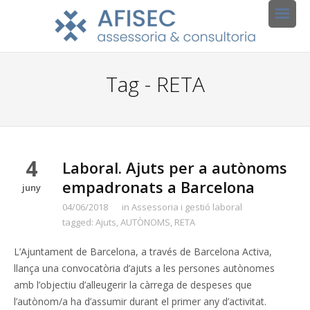
Tag - RETA
4
Laboral. Ajuts per a autònoms
empadronats a Barcelona
juny
04/06/2018
in
Assessoria i gestió laboral
tagged:
Ajuts
,
AUTÒNOMS
,
RETA
L’Ajuntament de Barcelona, a través de Barcelona Activa,
llança una convocatòria d’ajuts a les persones autònomes
amb l’objectiu d’alleugerir la càrrega de despeses que
l’autònom/a ha d’assumir durant el primer any d’activitat.