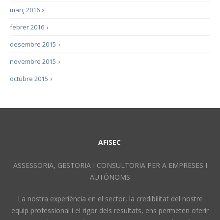
març 2016
›
febrer 2016
›
desembre 2015
›
novembre 2015
›
octubre 2015
›
AFISEC
ASSESSORIA, GESTORIA I CONSULTORIA PER A EMPRESES I
AUTÒNOMS
La nostra experiència en el sector, la credibilitat del nostre
equip professional i el rigor dels resultats, ens permeten oferir