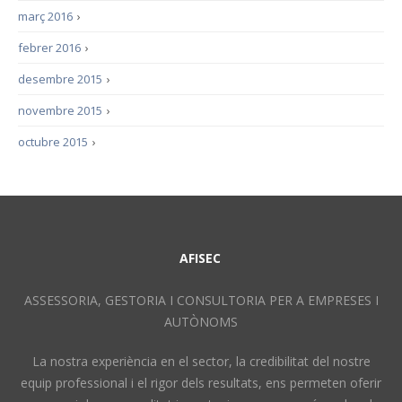
març 2016
›
febrer 2016
›
desembre 2015
›
novembre 2015
›
octubre 2015
›
AFISEC
ASSESSORIA, GESTORIA I CONSULTORIA PER A EMPRESES I
AUTÒNOMS
La nostra experiència en el sector, la credibilitat del nostre
equip professional i el rigor dels resultats, ens permeten oferir