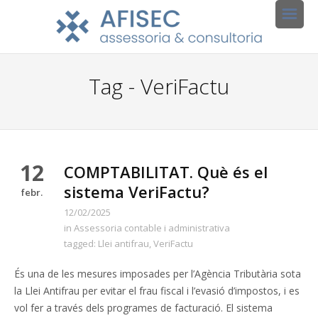
Tag - VeriFactu
12
COMPTABILITAT. Què és el
sistema VeriFactu?
febr.
12/02/2025
in
Assessoria contable i administrativa
tagged:
Llei antifrau
,
VeriFactu
És una de les mesures imposades per l’Agència Tributària sota
la Llei Antifrau per evitar el frau fiscal i l’evasió d’impostos, i es
vol fer a través dels programes de facturació. El sistema