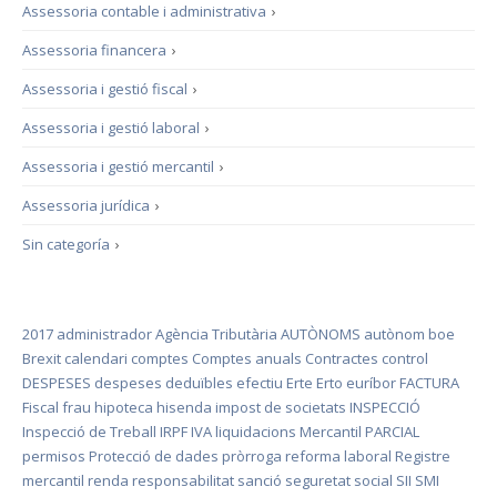
Assessoria contable i administrativa
›
Assessoria financera
›
Assessoria i gestió fiscal
›
Assessoria i gestió laboral
›
Assessoria i gestió mercantil
›
Assessoria jurídica
›
Sin categoría
›
2017
administrador
Agència Tributària
AUTÒNOMS
autònom
boe
Brexit
calendari
comptes
Comptes anuals
Contractes
control
DESPESES
despeses deduïbles
efectiu
Erte
Erto
euríbor
FACTURA
Fiscal
frau
hipoteca
hisenda
impost de societats
INSPECCIÓ
Inspecció de Treball
IRPF
IVA
liquidacions
Mercantil
PARCIAL
permisos
Protecció de dades
pròrroga
reforma laboral
Registre
mercantil
renda
responsabilitat
sanció
seguretat social
SII
SMI