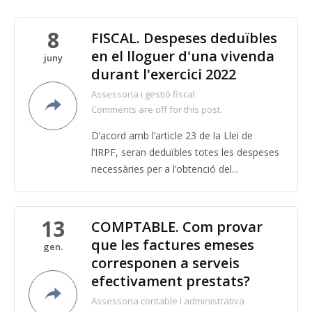
8
FISCAL. Despeses deduïbles
en el lloguer d'una vivenda
juny
durant l'exercici 2022
Assessoria i gestió fiscal
Comments are off for this post.
D’acord amb l’article 23 de la Llei de
l’IRPF, seran deduïbles totes les despeses
necessàries per a l’obtenció del...
13
COMPTABLE. Com provar
que les factures emeses
gen.
corresponen a serveis
efectivament prestats?
Assessoria contable i administrativa