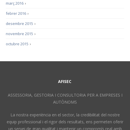
març 2016
›
febrer 2016
›
desembre 2015
›
novembre 2015
›
octubre 2015
›
AFISEC
ASSESSORIA, GESTORIA I CONSULTORIA PER A EMPRESES I
AUTÒNOMS
La nostra experiència en el sector, la credibilitat del nostre
equip professional i el rigor dels resultats, ens permeten oferir
un servei de gran qualitat i mantenir un compromís real amb