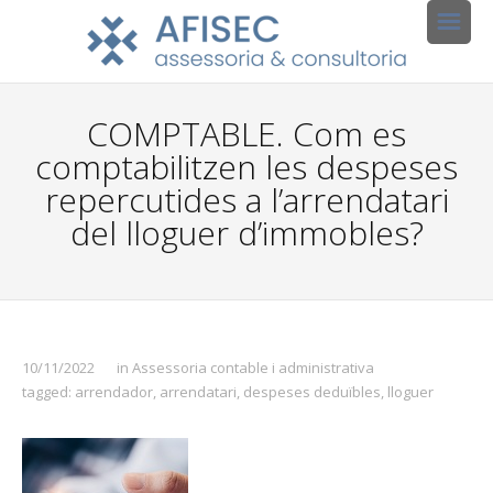
COMPTABLE. Com es
comptabilitzen les despeses
repercutides a l’arrendatari
del lloguer d’immobles?
10/11/2022
in
Assessoria contable i administrativa
tagged:
arrendador
,
arrendatari
,
despeses deduïbles
,
lloguer