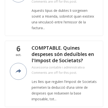
Comments are off for this post.
Aquests tipus de dubtes li sorgeixen
sovint a Hisenda, sobretot quan existeix
una vinculació entre l’emissor de la
factura...
6
COMPTABLE. Quines
despeses són deduïbles en
oct.
l'Impost de Societats?
Assessoria contable i administrativa
Comments are off for this post.
Les lleis que regulen l’Impost de Societats
permeten la deducció d’una sèrie de
despeses que redueixen la base
imposable, tot...