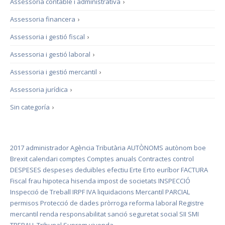
Assessoria contable i administrativa
›
Assessoria financera
›
Assessoria i gestió fiscal
›
Assessoria i gestió laboral
›
Assessoria i gestió mercantil
›
Assessoria jurídica
›
Sin categoría
›
2017
administrador
Agència Tributària
AUTÒNOMS
autònom
boe
Brexit
calendari
comptes
Comptes anuals
Contractes
control
DESPESES
despeses deduïbles
efectiu
Erte
Erto
euríbor
FACTURA
Fiscal
frau
hipoteca
hisenda
impost de societats
INSPECCIÓ
Inspecció de Treball
IRPF
IVA
liquidacions
Mercantil
PARCIAL
permisos
Protecció de dades
pròrroga
reforma laboral
Registre
mercantil
renda
responsabilitat
sanció
seguretat social
SII
SMI