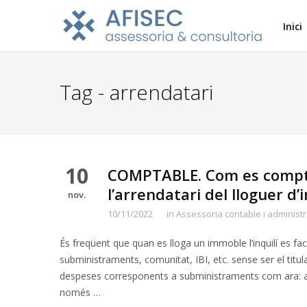
Inici
Tag - arrendatari
10
COMPTABLE. Com es comptab
l’arrendatari del lloguer d
nov.
10/11/2022
in
Assessoria contable i administr
És freqüent que quan es lloga un immoble l’inquilí es fa
subministraments, comunitat, IBI, etc. sense ser el titu
despeses corresponents a subministraments com ara: aig
només …