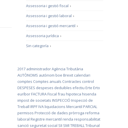
Assessoria i gestió fiscal
›
Assessoria i gestió laboral
›
Assessoria i gestió mercantil
›
Assessoria jurídica
›
Sin categoría
›
2017
administrador
Agència Tributària
AUTÒNOMS
autònom
boe
Brexit
calendari
comptes
Comptes anuals
Contractes
control
DESPESES
despeses deduïbles
efectiu
Erte
Erto
euríbor
FACTURA
Fiscal
frau
hipoteca
hisenda
impost de societats
INSPECCIÓ
Inspecció de
Treball
IRPF
IVA
liquidacions
Mercantil
PARCIAL
permisos
Protecció de dades
pròrroga
reforma
laboral
Registre mercantil
renda
responsabilitat
sanció
seguretat social
SII
SMI
TREBALL
Tribunal