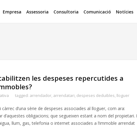
Empresa
Assessoria
Consultoria
Comunicació
Notícies
ilitzen les despeses repercutides a
’immobles?
ativa
tagged:
arrendador
,
arrendatari
,
despeses deduïbles
,
lloguer
ci càrrec d’una sèrie de despeses associades al lloguer, com ara:
lar d’aquestes obligacions; que segueixen estant a nom del propietari.
ua, llum, gas, telefonia o internet associades a l’immoble arrendat