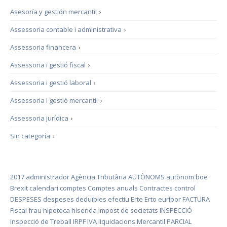
Asesoría y gestión mercantil
›
Assessoria contable i administrativa
›
Assessoria financera
›
Assessoria i gestió fiscal
›
Assessoria i gestió laboral
›
Assessoria i gestió mercantil
›
Assessoria jurídica
›
Sin categoría
›
2017
administrador
Agència Tributària
AUTÒNOMS
autònom
boe
Brexit
calendari
comptes
Comptes anuals
Contractes
control
DESPESES
despeses deduïbles
efectiu
Erte
Erto
euríbor
FACTURA
Fiscal
frau
hipoteca
hisenda
impost de societats
INSPECCIÓ
Inspecció de Treball
IRPF
IVA
liquidacions
Mercantil
PARCIAL