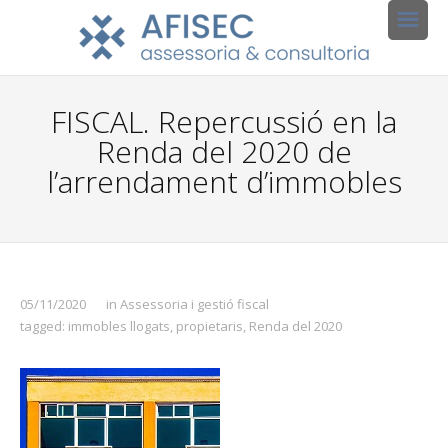
FISCAL. Repercussió en la
Renda del 2020 de
l’arrendament d’immobles
05/11/2020
in
Assessoria i gestió fiscal
tagged:
immobles llogats
,
propietaris
,
Renda del 2020