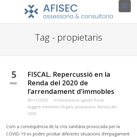
Tag - propietaris
5
FISCAL. Repercussió en la
Renda del 2020 de
nov.
l’arrendament d’immobles
05/11/2020
in
Assessoria i gestió fiscal
tagged:
immobles llogats
,
propietaris
,
Renda del
2020
Com a conseqüència de la crisi sanitària provocada per la
COVID-19 es poden produir diferents situacions d’impagament