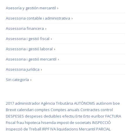
Asesoría y gestión mercantil
›
Assessoria contable i administrativa
›
Assessoria financera
›
Assessoria i gestió fiscal
›
Assessoria i gestió laboral
›
Assessoria i gestió mercantil
›
Assessoria jurídica
›
Sin categoría
›
2017
administrador
Agència Tributària
AUTÒNOMS
autònom
boe
Brexit
calendari
comptes
Comptes anuals
Contractes
control
DESPESES
despeses deduïbles
efectiu
Erte
Erto
euríbor
FACTURA
Fiscal
frau
hipoteca
hisenda
impost de societats
INSPECCIÓ
Inspecció de Treball
IRPF
IVA
liquidacions
Mercantil
PARCIAL