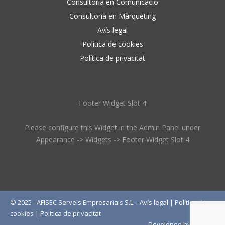
Consultoria en Comunicació
Consultoria en Màrqueting
Avís legal
Política de cookies
Política de privacitat
Footer Widget Slot 4
Please configure this Widget in the Admin Panel under
Appearance -> Widgets -> Footer Widget Slot 4
© 2025 - AFISEC Serveis Empresarials S.L. -
Avís legal
|
Política de
cookies
|
Política de privacitat
Developed by
Wébico