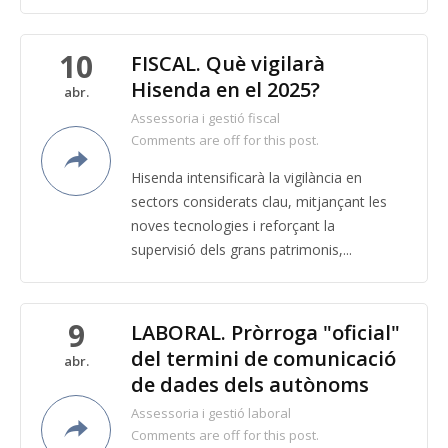
10
FISCAL. Què vigilarà
Hisenda en el 2025?
abr.
Assessoria i gestió fiscal
Comments are off for this post.
Hisenda intensificarà la vigilància en
sectors considerats clau, mitjançant les
noves tecnologies i reforçant la
supervisió dels grans patrimonis,...
9
LABORAL. Pròrroga "oficial"
del termini de comunicació
abr.
de dades dels autònoms
Assessoria i gestió laboral
Comments are off for this post.