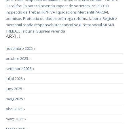
Fiscal
frau
hipoteca
hisenda
impost de societats
INSPECCIÓ
Inspecció de Treball
IRPF
IVA
liquidacions
Mercantil
PARCIAL
permisos
Protecció de dades
pròrroga
reforma laboral
Registre
mercantil
renda
responsabilitat
sanció
seguretat social
SII
SMI
TREBALL
Tribunal Suprem
vivenda
ARXIU
novembre 2025
›
octubre 2025
›
setembre 2025
›
juliol 2025
›
juny 2025
›
maig 2025
›
abril 2025
›
març 2025
›