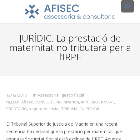
JURÍDIC. La prestació de
maternitat no tributarà per a
l’IRPF
12/12/2016
in
Assessoria i gestió fiscal
tagged:
Afisec
,
CONSULTORIA
,
hisenda
,
IRPF
,
MATERNITAT
,
PRESTACIÓ
,
seguretat social
,
TRIBUNAL SUPERIOR
El Tribunal Superior de Justícia de Madrid en una recent
sentència ha declarat que la prestació per maternitat que
abona la Seguretat Social està exclosa de l’IRPF. Aquesta