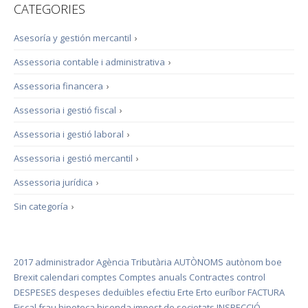
CATEGORIES
Asesoría y gestión mercantil
›
Assessoria contable i administrativa
›
Assessoria financera
›
Assessoria i gestió fiscal
›
Assessoria i gestió laboral
›
Assessoria i gestió mercantil
›
Assessoria jurídica
›
Sin categoría
›
2017
administrador
Agència Tributària
AUTÒNOMS
autònom
boe
Brexit
calendari
comptes
Comptes anuals
Contractes
control
DESPESES
despeses deduïbles
efectiu
Erte
Erto
euríbor
FACTURA
Fiscal
frau
hipoteca
hisenda
impost de societats
INSPECCIÓ