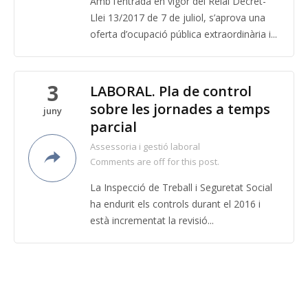
Amb l’entrada en vigor del Reial Decret-
Llei 13/2017 de 7 de juliol, s’aprova una
oferta d’ocupació pública extraordinària i...
3
LABORAL. Pla de control
sobre les jornades a temps
juny
parcial
Assessoria i gestió laboral
Comments are off for this post.
La Inspecció de Treball i Seguretat Social
ha endurit els controls durant el 2016 i
està incrementat la revisió...