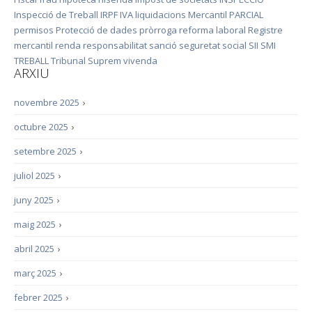
Inspecció de Treball
IRPF
IVA
liquidacions
Mercantil
PARCIAL
permisos
Protecció de dades
pròrroga
reforma laboral
Registre
mercantil
renda
responsabilitat
sanció
seguretat social
SII
SMI
TREBALL
Tribunal Suprem
vivenda
ARXIU
novembre 2025
›
octubre 2025
›
setembre 2025
›
juliol 2025
›
juny 2025
›
maig 2025
›
abril 2025
›
març 2025
›
febrer 2025
›