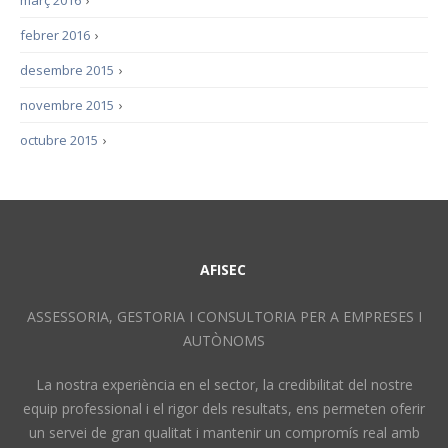
març 2016
›
febrer 2016
›
desembre 2015
›
novembre 2015
›
octubre 2015
›
AFISEC
ASSESSORIA, GESTORIA I CONSULTORIA PER A EMPRESES I
AUTÒNOMS
La nostra experiència en el sector, la credibilitat del nostre
equip professional i el rigor dels resultats, ens permeten oferir
un servei de gran qualitat i mantenir un compromís real amb