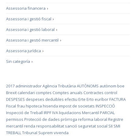
Assessoria financera
›
Assessoria i gestió fiscal
›
Assessoria i gestió laboral
›
Assessoria i gestió mercantil
›
Assessoria jurídica
›
Sin categoría
›
2017
administrador
Agència Tributària
AUTÒNOMS
autònom
boe
Brexit
calendari
comptes
Comptes anuals
Contractes
control
DESPESES
despeses deduïbles
efectiu
Erte
Erto
euríbor
FACTURA
Fiscal
frau
hipoteca
hisenda
impost de societats
INSPECCIÓ
Inspecció de Treball
IRPF
IVA
liquidacions
Mercantil
PARCIAL
permisos
Protecció de dades
pròrroga
reforma laboral
Registre
mercantil
renda
responsabilitat
sanció
seguretat social
SII
SMI
TREBALL
Tribunal Suprem
vivenda