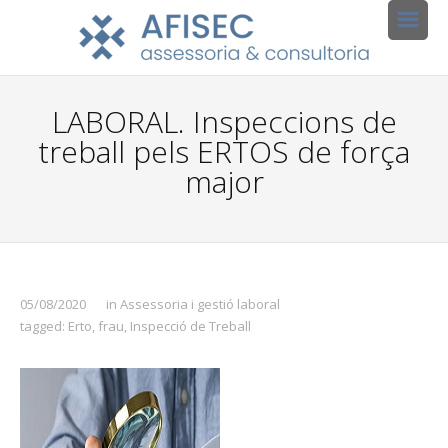
LABORAL. Inspeccions de
treball pels ERTOS de força
major
05/08/2020
in
Assessoria i gestió laboral
tagged:
Erto
,
frau
,
Inspecció de Treball