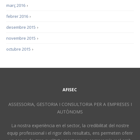
març 2016
›
febrer 2016
›
desembre 2015
›
novembre 2015
›
octubre 2015
›
AFISEC
ASSESSORIA, GESTORIA I CONSULTORIA PER A EMPRESES I
AUTÒNOMS
La nostra experiència en el sector, la credibilitat del nostre
equip professional i el rigor dels resultats, ens permeten oferir