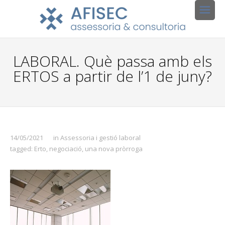
LABORAL. Què passa amb els
ERTOS a partir de l’1 de juny?
14/05/2021
in
Assessoria i gestió laboral
tagged:
Erto
,
negociació
,
una nova pròrroga