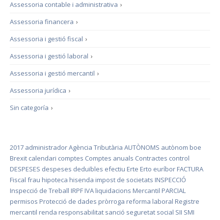
Assessoria contable i administrativa
›
Assessoria financera
›
Assessoria i gestió fiscal
›
Assessoria i gestió laboral
›
Assessoria i gestió mercantil
›
Assessoria jurídica
›
Sin categoría
›
2017
administrador
Agència Tributària
AUTÒNOMS
autònom
boe
Brexit
calendari
comptes
Comptes anuals
Contractes
control
DESPESES
despeses deduïbles
efectiu
Erte
Erto
euríbor
FACTURA
Fiscal
frau
hipoteca
hisenda
impost de societats
INSPECCIÓ
Inspecció de Treball
IRPF
IVA
liquidacions
Mercantil
PARCIAL
permisos
Protecció de dades
pròrroga
reforma laboral
Registre
mercantil
renda
responsabilitat
sanció
seguretat social
SII
SMI