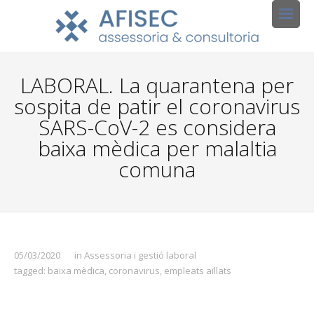
LABORAL. La quarantena per
sospita de patir el coronavirus
SARS-CoV-2 es considera
baixa mèdica per malaltia
comuna
05/03/2020
in
Assessoria i gestió laboral
tagged:
baixa mèdica
,
coronavirus
,
empleats aïllats