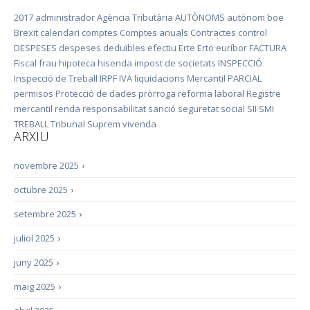
2017
administrador
Agència Tributària
AUTÒNOMS
autònom
boe
Brexit
calendari
comptes
Comptes anuals
Contractes
control
DESPESES
despeses deduïbles
efectiu
Erte
Erto
euríbor
FACTURA
Fiscal
frau
hipoteca
hisenda
impost de societats
INSPECCIÓ
Inspecció de Treball
IRPF
IVA
liquidacions
Mercantil
PARCIAL
permisos
Protecció de dades
pròrroga
reforma laboral
Registre
mercantil
renda
responsabilitat
sanció
seguretat social
SII
SMI
TREBALL
Tribunal Suprem
vivenda
ARXIU
novembre 2025
›
octubre 2025
›
setembre 2025
›
juliol 2025
›
juny 2025
›
maig 2025
›