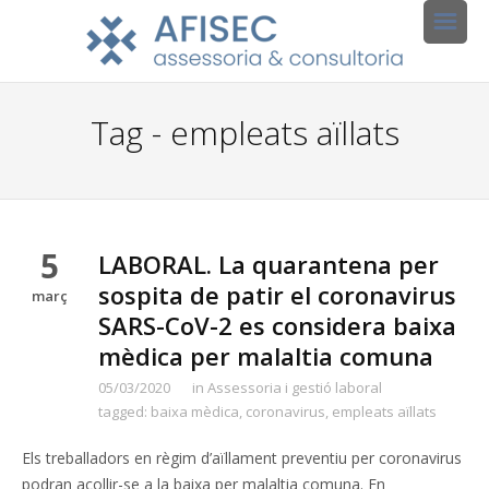
Tag - empleats aïllats
5
LABORAL. La quarantena per
sospita de patir el coronavirus
març
SARS-CoV-2 es considera baixa
mèdica per malaltia comuna
05/03/2020
in
Assessoria i gestió laboral
tagged:
baixa mèdica
,
coronavirus
,
empleats aïllats
Els treballadors en règim d’aïllament preventiu per coronavirus
podran acollir-se a la baixa per malaltia comuna. En