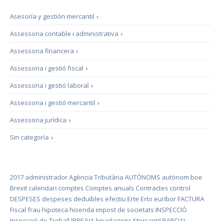
Asesoría y gestión mercantil
›
Assessoria contable i administrativa
›
Assessoria financera
›
Assessoria i gestió fiscal
›
Assessoria i gestió laboral
›
Assessoria i gestió mercantil
›
Assessoria jurídica
›
Sin categoría
›
2017
administrador
Agència Tributària
AUTÒNOMS
autònom
boe
Brexit
calendari
comptes
Comptes anuals
Contractes
control
DESPESES
despeses deduïbles
efectiu
Erte
Erto
euríbor
FACTURA
Fiscal
frau
hipoteca
hisenda
impost de societats
INSPECCIÓ
Inspecció de Treball
IRPF
IVA
liquidacions
Mercantil
PARCIAL