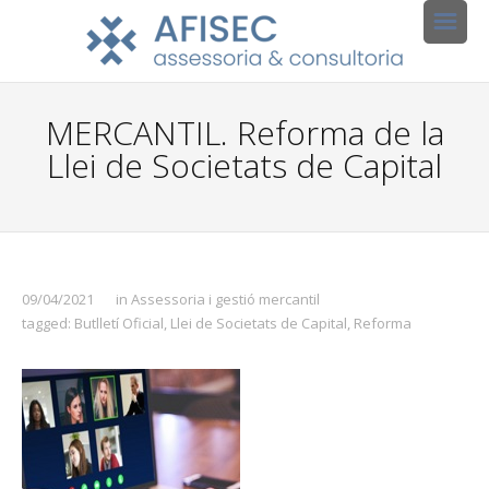
MERCANTIL. Reforma de la
Llei de Societats de Capital
09/04/2021
in
Assessoria i gestió mercantil
tagged:
Butlletí Oficial
,
Llei de Societats de Capital
,
Reforma