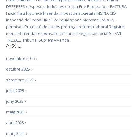
DESPESES
despeses deduïbles
efectiu
Erte
Erto
euríbor
FACTURA
Fiscal
frau
hipoteca
hisenda
impost de societats
INSPECCIÓ
Inspecció de Treball
IRPF
IVA
liquidacions
Mercantil
PARCIAL
permisos
Protecció de dades
pròrroga
reforma laboral
Registre
mercantil
renda
responsabilitat
sanció
seguretat social
SII
SMI
TREBALL
Tribunal Suprem
vivenda
ARXIU
novembre 2025
›
octubre 2025
›
setembre 2025
›
juliol 2025
›
juny 2025
›
maig 2025
›
abril 2025
›
març 2025
›