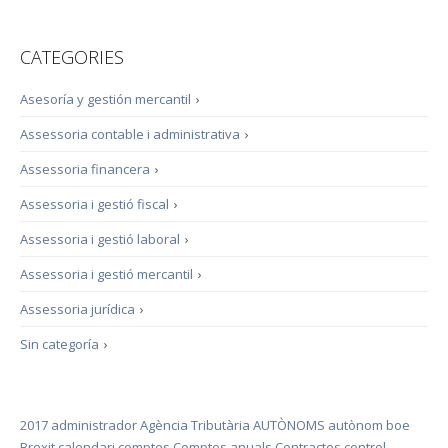
CATEGORIES
Asesoría y gestión mercantil
›
Assessoria contable i administrativa
›
Assessoria financera
›
Assessoria i gestió fiscal
›
Assessoria i gestió laboral
›
Assessoria i gestió mercantil
›
Assessoria jurídica
›
Sin categoría
›
2017
administrador
Agència Tributària
AUTÒNOMS
autònom
boe
Brexit
calendari
comptes
Comptes anuals
Contractes
control