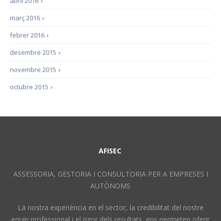
abril 2016
›
març 2016
›
febrer 2016
›
desembre 2015
›
novembre 2015
›
octubre 2015
›
AFISEC
ASSESSORIA, GESTORIA I CONSULTORIA PER A EMPRESES I
AUTÒNOMS
La nostra experiència en el sector, la credibilitat del nostre
equip professional i el rigor dels resultats, ens permeten oferir