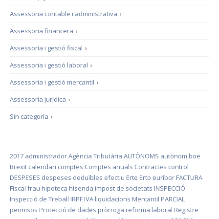
Assessoria contable i administrativa
›
Assessoria financera
›
Assessoria i gestió fiscal
›
Assessoria i gestió laboral
›
Assessoria i gestió mercantil
›
Assessoria jurídica
›
Sin categoría
›
2017
administrador
Agència Tributària
AUTÒNOMS
autònom
boe
Brexit
calendari
comptes
Comptes anuals
Contractes
control
DESPESES
despeses deduïbles
efectiu
Erte
Erto
euríbor
FACTURA
Fiscal
frau
hipoteca
hisenda
impost de societats
INSPECCIÓ
Inspecció de Treball
IRPF
IVA
liquidacions
Mercantil
PARCIAL
permisos
Protecció de dades
pròrroga
reforma laboral
Registre