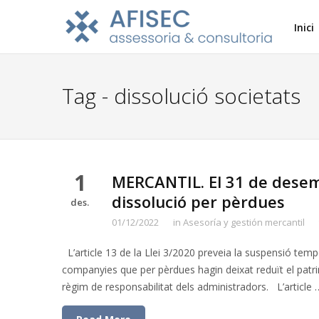
Inici
Tag - dissolució societats
1
MERCANTIL. El 31 de desemb
dissolució per pèrdues
des.
01/12/2022
in
Asesoría y gestión mercantil
L’article 13 de la Llei 3/2020 preveia la suspensió temp
companyies que per pèrdues hagin deixat reduït el patrim
règim de responsabilitat dels administradors. L’article 