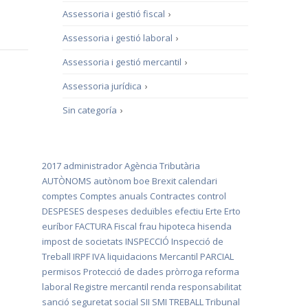
Assessoria i gestió fiscal
›
Assessoria i gestió laboral
›
Assessoria i gestió mercantil
›
Assessoria jurídica
›
Sin categoría
›
2017
administrador
Agència Tributària
AUTÒNOMS
autònom
boe
Brexit
calendari
comptes
Comptes anuals
Contractes
control
DESPESES
despeses deduïbles
efectiu
Erte
Erto
euríbor
FACTURA
Fiscal
frau
hipoteca
hisenda
impost de societats
INSPECCIÓ
Inspecció de
Treball
IRPF
IVA
liquidacions
Mercantil
PARCIAL
permisos
Protecció de dades
pròrroga
reforma
laboral
Registre mercantil
renda
responsabilitat
sanció
seguretat social
SII
SMI
TREBALL
Tribunal