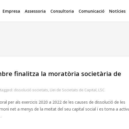
Empresa
Assessoria
Consultoria
Comunicació
Notícies
re finalitza la moratòria societària de
tagged:
dissolució societats
,
Llei de Societats de Capital
,
LSC
oral per als exercicis 2020 a 2022 de les causes de dissolució de les
oni net a menys de la meitat del seu capital social i es torna a activa
…