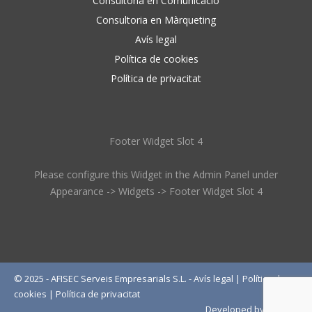
Consultoria en Comunicació
Consultoria en Màrqueting
Avís legal
Política de cookies
Política de privacitat
Footer Widget Slot 4
Please configure this Widget in the Admin Panel under
Appearance -> Widgets -> Footer Widget Slot 4
© 2025 - AFISEC Serveis Empresarials S.L. -
Avís legal
|
Política de
cookies
|
Política de privacitat
Developed by
Wébico