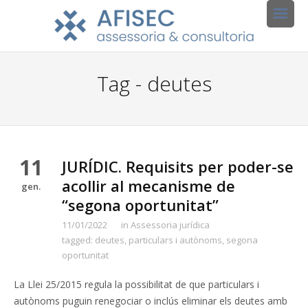
Tag - deutes
11
JURÍDIC. Requisits per poder-se
acollir al mecanisme de
gen.
“segona oportunitat”
11/01/2022
in
Assessoria jurídica
tagged:
deutes
,
particulars i autònoms
,
segona
oportunitat
La Llei 25/2015 regula la possibilitat de que particulars i
autònoms puguin renegociar o inclús eliminar els deutes amb