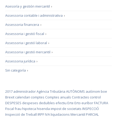
Asesoría y gestión mercantil
›
Assessoria contable i administrativa
›
Assessoria financera
›
Assessoria i gestió fiscal
›
Assessoria i gestió laboral
›
Assessoria i gestió mercantil
›
Assessoria jurídica
›
Sin categoría
›
2017
administrador
Agència Tributària
AUTÒNOMS
autònom
boe
Brexit
calendari
comptes
Comptes anuals
Contractes
control
DESPESES
despeses deduïbles
efectiu
Erte
Erto
euríbor
FACTURA
Fiscal
frau
hipoteca
hisenda
impost de societats
INSPECCIÓ
Inspecció de Treball
IRPF
IVA
liquidacions
Mercantil
PARCIAL