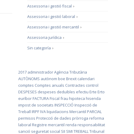
Assessoria i gestió fiscal
›
Assessoria i gestió laboral
›
Assessoria i gestió mercantil
›
Assessoria jurídica
›
Sin categoría
›
2017
administrador
Agència Tributària
AUTÒNOMS
autònom
boe
Brexit
calendari
comptes
Comptes anuals
Contractes
control
DESPESES
despeses deduïbles
efectiu
Erte
Erto
euríbor
FACTURA
Fiscal
frau
hipoteca
hisenda
impost de societats
INSPECCIÓ
Inspecció de
Treball
IRPF
IVA
liquidacions
Mercantil
PARCIAL
permisos
Protecció de dades
pròrroga
reforma
laboral
Registre mercantil
renda
responsabilitat
sanció
seguretat social
SII
SMI
TREBALL
Tribunal