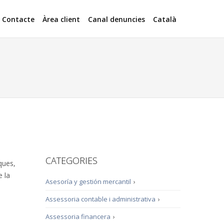
Contacte
Àrea client
Canal denuncies
Català
CATEGORIES
ques,
e la
Asesoría y gestión mercantil
›
Assessoria contable i administrativa
›
Assessoria financera
›