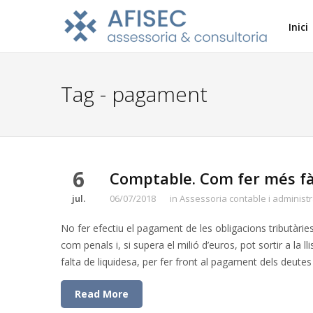
Inici
Tag - pagament
6
Comptable. Com fer més fàc
jul.
06/07/2018
in
Assessoria contable i administr
No fer efectiu el pagament de les obligacions tributàri
com penals i, si supera el milió d’euros, pot sortir a la l
falta de liquidesa, per fer front al pagament dels deutes 
Read More