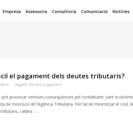
Empresa
Assessoria
Consultoria
Comunicació
Notícies
il el pagament dels deutes tributaris?
ativa
tagged:
deutes
,
pagament
es pot provocar serioses conseqüències pel contribuent, tant econòmi
lista de morosos de l’Agència Tributària. Per tal de minimitzar el cost d
tributaris, caldria …